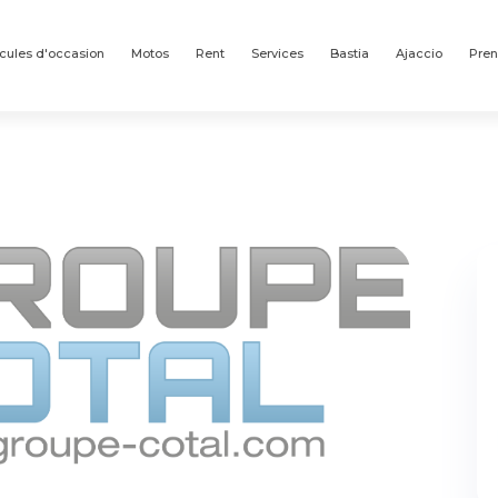
cules d'occasion
Motos
Rent
Services
Bastia
Ajaccio
Pren